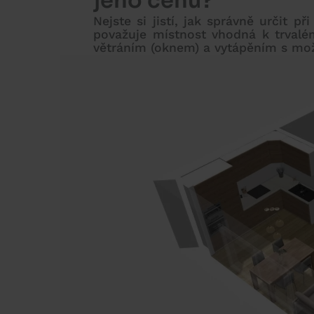
jeho cenu?
Nejste si jistí, jak správně určit
považuje místnost vhodná k trvalé
větráním (oknem) a vytápěním s mož