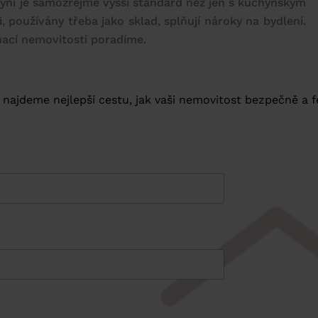
ní je samozřejmě vyšší standard než jen s kuchyňským
používány třeba jako sklad, splňují nároky na bydlení.
finací nemovitosti poradíme.
ě najdeme nejlepší cestu, jak vaši nemovitost bezpečně a 