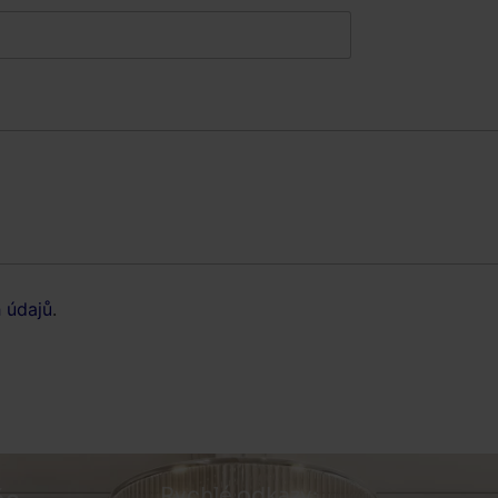
 údajů
.
Rychlé odkazy: