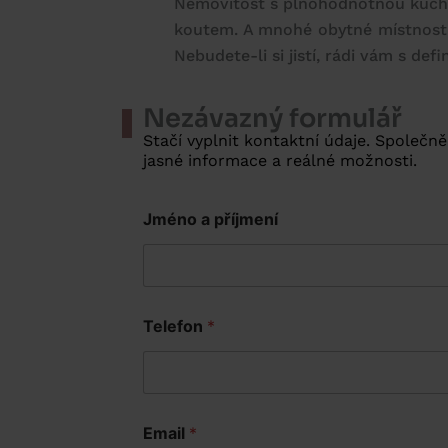
Nemovitost s plnohodnotnou kuchy
koutem. A mnohé obytné místnosti, 
Nebudete-li si jistí, rádi vám s de
Nezávazný formulář
Stačí vyplnit kontaktní údaje. Společn
jasné informace a reálné možnosti.
Jméno a příjmení
Telefon
*
Email
*