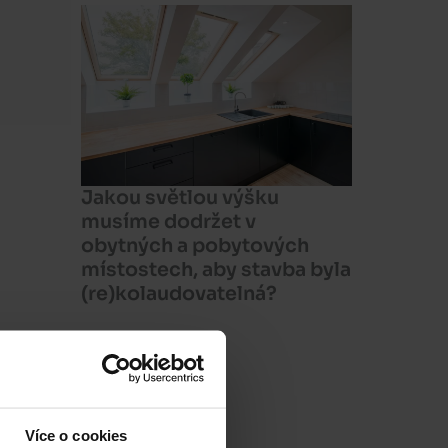
Jakou světlou výšku
musíme dodržet v
obytných a pobytových
místostech, aby stavba byla
(re)kolaudovatelná?
Více o cookies