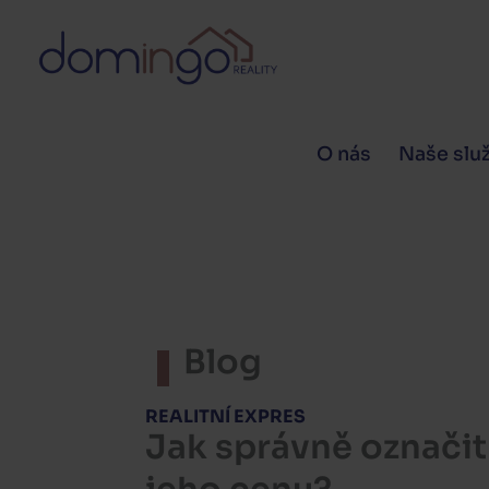
Přeskočit
na
obsah
O nás
Naše slu
Blog
REALITNÍ EXPRES
Jak správně označit 