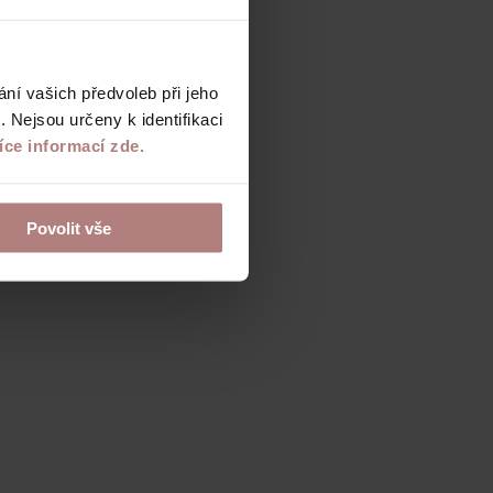
í vašich předvoleb při jeho
 Nejsou určeny k identifikaci
íce informací zde.
Povolit vše