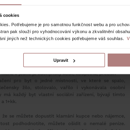
je dvěma čísly nebo číslem a písmeny KK propojenými
1, atd. První číslo odpovídá počtu obytných místností
á cookies
samostatnou kuchyň nebo její absenci. Zkratkou kk
e součástí jiné obytné místnosti.
ies. Potřebujeme je pro samotnou funkčnost webu a pro uchován
stran pak slouží pro vyhodnocování výkonu a zkvalitnění obsahu.
ání jiných než technických cookies potřebujeme váš souhlas.
V
 s příslušenstvím, kuchyň je řešena improvizovaně,
yndávaným ze skříňky
hyňským koutem, koupelna, předsíň
Upravit
amostatná kuchyň, koupelna, předsíň
 nichž v jedné je kuchyňský kout, koupelna, předsíň
ačení pro byt o jedné místnosti, ve které se spalo,
lečensky žilo, stolovalo, vařilo i vykonávala osobní
 má každý byt vlastní sociální zařízení, bývají tímto
a 1+kk.
en že se můžete dopustit klamání kupce nebo nájemce,
tost podhodnotíte, můžete ošidit o nemalé peníze.