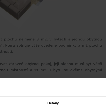
ít plochu nejméně 8 m2, v bytech s jednou obytnou
yň, která splňuje výše uvedené podmínky a má plochu
tností.
at zároveň obývací pokoj, její plocha musí být větší
tnou místností a 18 m2 u bytu se dvěma obytnými
a být méně než 3300 mm, pokoje s jedním lůžkem 1905
00 mm.
Detaily