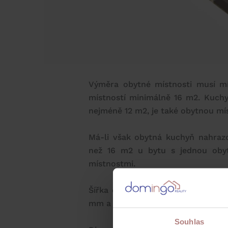
Výměra obytné místnosti musí m
místností minimálně 16 m2. Kuch
nejméně 12 m2, je také obytnou mís
Má-li však obytná kuchyň nahrazov
než 16 m2 u bytu s jednou oby
místnostmi.
Šířka obývacího pokoje by neměl
mm a u dvoulůžkového pokoje 24
Souhlas