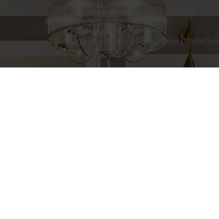
ás
Zásady ochrany osobních údajů
Poučení spotřebitele
Reklamační řád
Vnitřní oznamovací systém (Whistle