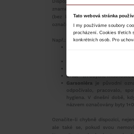
Dispoziční řešení bytu se označu
znaménkem plus jako 1+0, 1+kk, 2+
Tato webová stránka použív
(bez kuchyně), druhé označuje 
označujeme kuchyňský kout, který j
I my používáme soubory cook
procházení. Cookies třetích 
konkrétních osob. Pro uchov
Např.:
1+0
byt o jedné místnosti
např. elektrickým vařičem v
1+kk
obytná místnost s kuc
2+1
dvě obytné místnosti, s
3+kk
tři obytné místnosti, z
Garsoniéra
je původní ozn
odpočívalo, pracovalo, spo
hygiena. V dnešní době, kdy
názvem označovány byty 1+0 
Označíte-li chybně dispozici, nej
ale také se, pokud svou nemovi